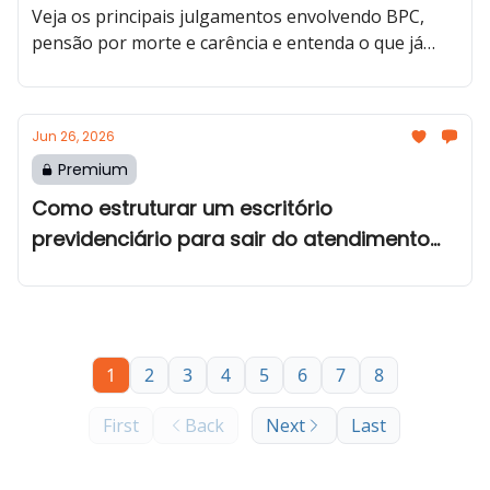
Veja os principais julgamentos envolvendo BPC,
pensão por morte e carência e entenda o que já
impacta a prática no INSS e nos processos
previdenciários.
Jun 26, 2026
Premium
Como estruturar um escritório
previdenciário para sair do atendimento
individual e escalar
1
2
3
4
5
6
7
8
First
Back
Next
Last