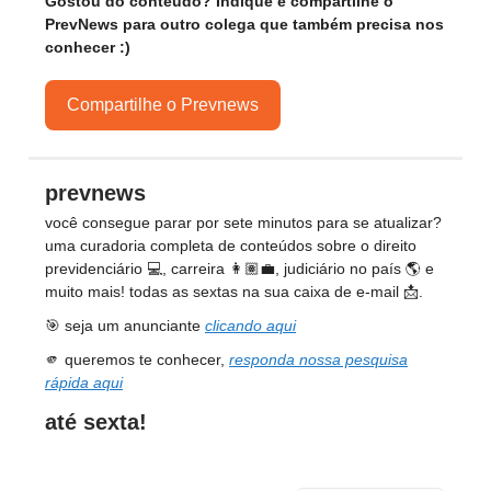
Gostou do conteúdo? Indique e compartilhe o
PrevNews para outro colega que também precisa nos
conhecer :)
Compartilhe o Prevnews
prevnews
você consegue parar por sete minutos para se atualizar?
uma curadoria completa de conteúdos sobre o direito
previdenciário 💻, carreira 👩🏽‍💼, judiciário no país 🌎 e
muito mais! todas as sextas na sua caixa de e-mail 📩.
🎯 seja um anunciante
clicando aqui
🫵 queremos te conhecer,
responda nossa pesquisa
rápida aqui
até sexta!