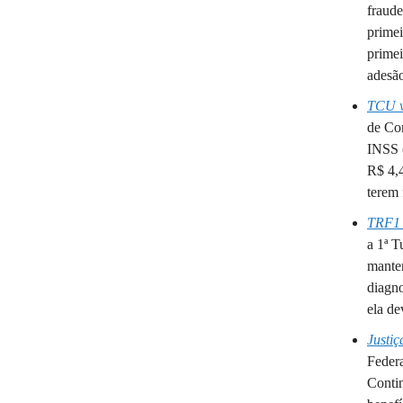
fraude
primei
primei
adesã
TCU vê
de Con
INSS 
R$ 4,4
terem 
TRF1 
a 1ª T
mante
diagn
ela de
Justiç
Federa
Contin