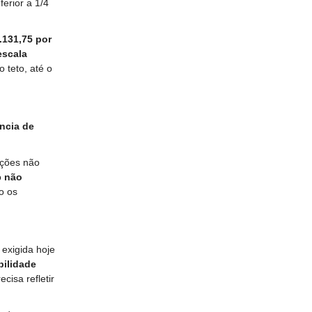
erior a 1/4
.131,75 por
escala
 teto, até o
ncia de
ições não
o
não
o os
exigida hoje
bilidade
cisa refletir