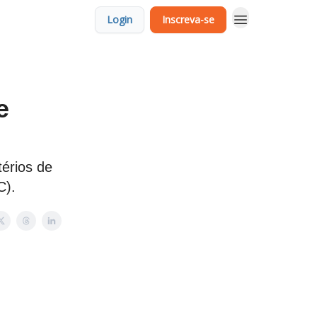
Login
Inscreva-se
e
érios de
C).