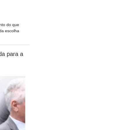
nto do que
da escolha
da para a