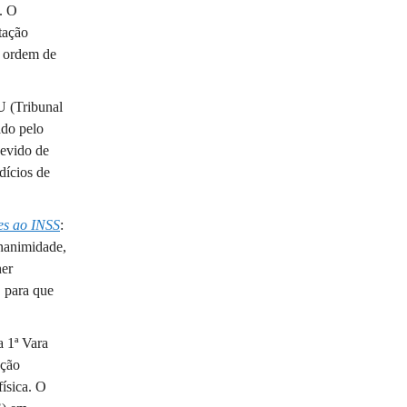
. O
tação
a ordem de
U (Tribunal
ado pelo
devido de
dícios de
es ao INSS
:
unanimidade,
her
 para que
 a 1ª Vara
ação
ísica. O