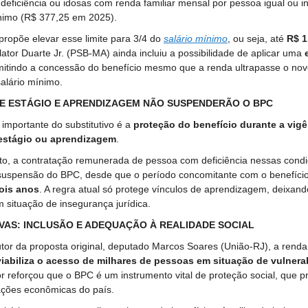
eficiência ou idosas com renda familiar mensal por pessoa igual ou inf
ínimo (R$ 377,25 em 2025).
propõe elevar esse limite para 3/4 do
salário mínimo
, ou seja, até
R$ 1
elator Duarte Jr. (PSB-MA) ainda incluiu a possibilidade de aplicar uma
mitindo a concessão do benefício mesmo que a renda ultrapasse o novo
salário mínimo.
E ESTÁGIO E APRENDIZAGEM NÃO SUSPENDERÃO O BPC
importante do substitutivo é a
proteção do benefício durante a vigê
 estágio ou aprendizagem
.
xto, a contratação remunerada de pessoa com deficiência nessas cond
 suspensão do BPC, desde que o período concomitante com o benefíci
ois anos
. A regra atual só protege vínculos de aprendizagem, deixand
m situação de insegurança jurídica.
IVAS: INCLUSÃO E ADEQUAÇÃO À REALIDADE SOCIAL
or da proposta original, deputado Marcos Soares (União-RJ), a renda 
viabiliza o acesso de milhares de pessoas em situação de vulnera
or reforçou que o BPC é um instrumento vital de proteção social, que pre
ações econômicas do país.