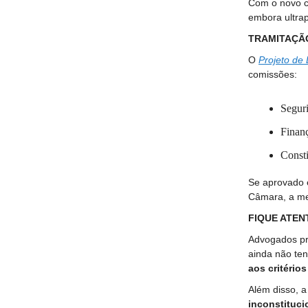
Com o novo cr
embora ultrap
TRAMITAÇÃ
O
Projeto de 
comissões:
Seguri
Finanç
Consti
Se aprovado 
Câmara, a me
FIQUE ATEN
Advogados pr
ainda não ten
aos critério
Além disso, a 
inconstituci