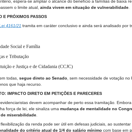
itério, espera-se ampliar o alcance do benefício a famílias de baixa r
assem o limite atual,
ainda vivem em situação de vulnerabilidade
.
O E PRÓXIMOS PASSOS
Lei 4161/21
tramita em caráter conclusivo e ainda será analisado por t
dade Social e Família
as e Tributação
tuição e Justiça e de Cidadania (CCJC)
em todas,
segue direto ao Senado
, sem necessidade de votação no 
nos que haja recurso.
TO: IMPACTO DIRETO EM PETIÇÕES E PARECERES
evidenciaristas devem acompanhar de perto essa tramitação. Embora 
ha força de lei, ele sinaliza uma
mudança de mentalidade no Congr
s de miserabilidade
.
flexibilização da renda pode ser útil em defesas judiciais, ao sustentar
onalidade do critério atual de 1/4 do salário mínimo
com base em p