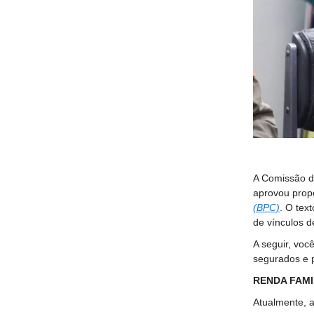
A Comissão d
aprovou propo
(BPC)
. O tex
de vínculos d
A seguir, voc
segurados e p
RENDA FAMI
Atualmente, a