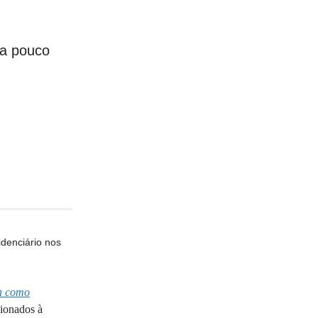
da pouco
idenciário nos
ba como
cionados à