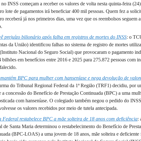
 no INSS começam a receber os valores de volta nesta quinta-feira (24)
ro lote de pagamentos irá beneficiar 400 mil pessoas. Quem fez a solici
ro receberá já nos primeiros dias, uma vez que os reembolsos seguem 
o.
 prejuízo bilionário após falha em registros de mortes do INSS
: o TC
tas da União) identificou falhas no sistema de registro de mortes utiliz
(Instituto Nacional do Seguro Social) que provocaram o pagamento in
 bilhões em benefícios entre 2016 e 2025 para 275.872 pessoas com in
falecido.
mantém BPC para mulher com hanseníase e nega devolução de valor
urma do Tribunal Regional Federal da 1ª Região (TRF1) decidiu, por 
r a concessão do Benefício de Prestação Continuada (BPC) a uma mul
osticada com hanseníase. O colegiado também negou o pedido do INSS
volvesse os valores recebidos por meio de tutela antecipada.
a Federal restabelece BPC a mãe solteira de 18 anos com deficiência
:
l de Santa Maria determinou o restabelecimento do Benefício de Prest
uada (BPC-LOAS) a uma jovem de 18 anos, mãe solteira e deficiente f