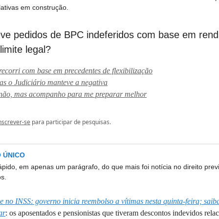
slativas em construção.
eve pedidos de BPC indeferidos com base em ren
imite legal?
recorri com base em precedentes de flexibilização
as o Judiciário manteve a negativa
não, mas acompanho para me preparar melhor
nscrever-se
para participar de pesquisas.
 ÚNICO
ido, em apenas um parágrafo, do que mais foi notícia no direito prev
s.
 no INSS: governo inicia reembolso a vítimas nesta quinta-feira; sai
ar
: os aposentados e pensionistas que tiveram descontos indevidos rela