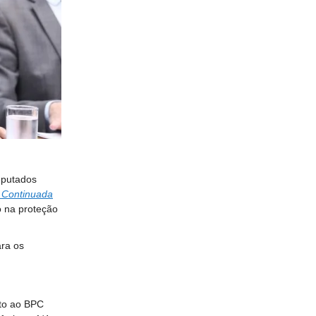
eputados
o Continuada
o na proteção
ara os
ito ao BPC