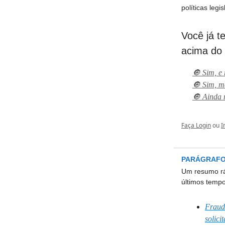
políticas legi
Você já t
acima do l
🔘 Sim, e 
🔘 Sim, m
🔘 Ainda 
Faça Login
ou
I
PARÁGRAFO
Um resumo ráp
últimos tempo
Fraude
solicit