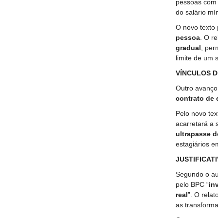
pessoas com d
do salário m
O novo texto 
pessoa
. O r
gradual
, per
limite de um 
VÍNCULOS D
Outro avanço 
contrato de
Pelo novo te
acarretará a
ultrapasse d
estagiários e
JUSTIFICAT
Segundo o aut
pelo BPC “
in
real
”. O relat
as transform