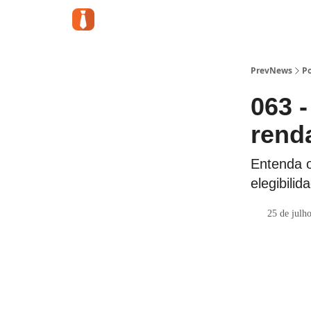
PrevNews
Po
063 -
rend
Entenda o 
elegibili
25 de julh