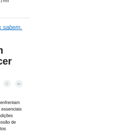
S) em
os sabem.