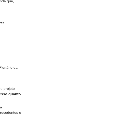
enda que,
rês
Plenário da
o projeto
esso quanto
 a
recedentes e