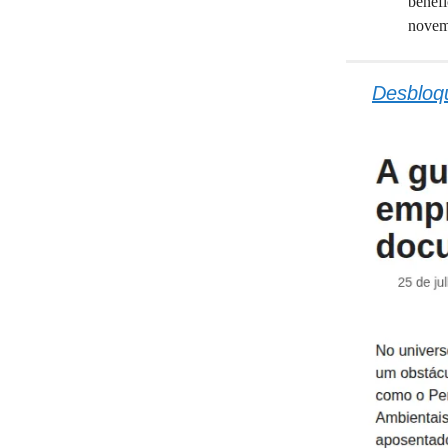
benefí
novem
Desbloqu