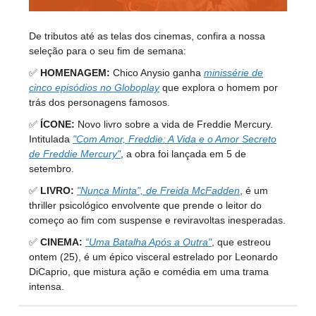
De tributos até as telas dos cinemas, confira a nossa
seleção para o seu fim de semana:
✅
HOMENAGEM:
Chico Anysio ganha
minissérie de
cinco episódios no Globoplay
que explora o homem por
trás dos personagens famosos.
✅
ÍCONE:
Novo livro sobre a vida de Freddie Mercury.
Intitulada
"Com Amor, Freddie: A Vida e o Amor Secreto
de Freddie Mercury"
, a obra foi lançada em 5 de
setembro.
✅
LIVRO:
"Nunca Minta", de Freida McFadden
, é um
thriller psicológico envolvente que prende o leitor do
começo ao fim com suspense e reviravoltas inesperadas.
✅
CINEMA:
“Uma Batalha Após a Outra"
, que estreou
ontem (25), é um épico visceral estrelado por Leonardo
DiCaprio, que mistura ação e comédia em uma trama
intensa.