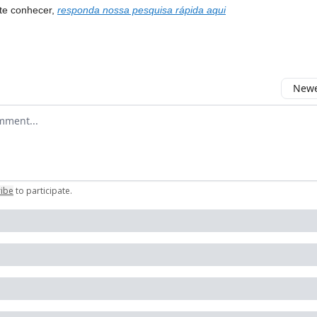
te conhecer,
responda nossa pesquisa rápida aqui
Newes
comment
ribe
to participate
.