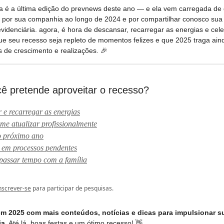
 é a última edição do prevnews deste ano — e ela vem carregada de 
por sua companhia ao longo de 2024 e por compartilhar conosco sua
videnciária. agora, é hora de descansar, recarregar as energias e cele
ue seu recesso seja repleto de momentos felizes e que 2025 traga ain
 de crescimento e realizações. 🎉
 pretende aproveitar o recesso?
 e recarregar as energias
me atualizar profissionalmente
o próximo ano
 em processos pendentes
 passar tempo com a família
nscrever-se
para participar de pesquisas.
m 2025 com mais conteúdos, notícias e dicas para impulsionar s
ia.
Até lá, boas festas e um ótimo recesso! 👋