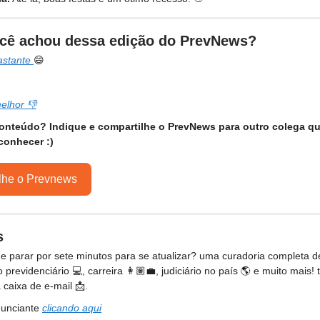
cê achou dessa edição do PrevNews?
bastante
😄
elhor 👎
onteúdo? Indique e compartilhe o PrevNews para outro colega 
conhecer :)
lhe o Prevnews
s
e parar por sete minutos para se atualizar? uma curadoria completa 
o previdenciário 💻, carreira 👩🏽‍💼, judiciário no país 🌎 e muito mais!
 caixa de e-mail 📩.
nunciante
clicando aqui