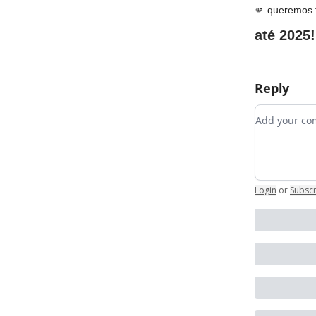
🫵 queremos 
até 2025!
Reply
Add your 
Login
or
Subsc