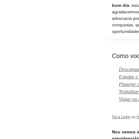
bom dia.
essa
agradecemos 
advocacia pre
conquistas. q
oportunidades
Como você
Descansar
Estudar e 
Planejar 
Trabalhar
Viajar ou
Faça Login
ou
I
Nos vemos e
previdenciár