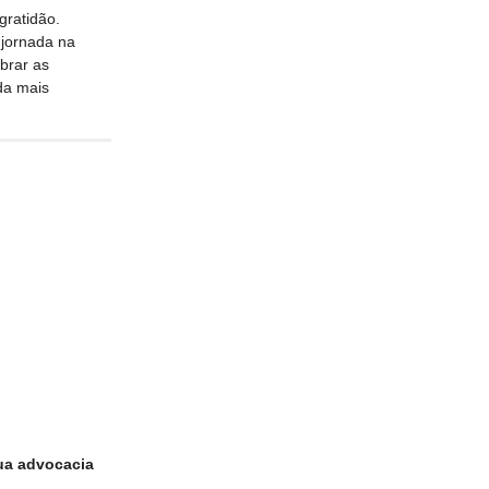
gratidão.
 jornada na
brar as
da mais
ua advocacia