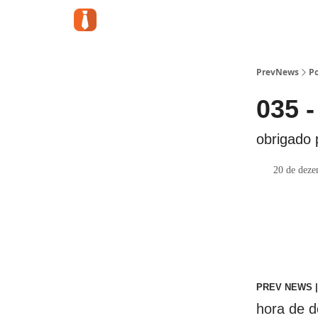
PrevNews
Po
035 -
obrigado 
20 de dez
PREV NEWS |
hora de d